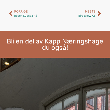
FORRIGE
NESTE
Reach Subsea AS
Birdsview AS
Bli en del av Kapp Næringshage
du også!