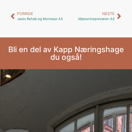
FORRIGE
NESTE
Jacks Rehab og Montasje AS
Mjøsentreprenøren AS
Bli en del av Kapp Næringshage
du også!