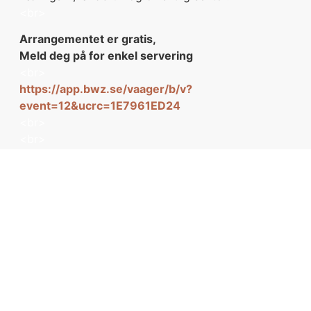
<br>
Arrangementet er gratis,
Meld deg på for enkel servering
<br>
https://app.bwz.se/vaager/b/v?
event=12&ucrc=1E7961ED24
<br>
<br>
Påmeldingsfrist 1. juni
FORRIGE
NESTE
Velkommen til ny leietaker StepLock AS
LESS styrker laget på Kapp
Bli en del av Kapp Næringshage
du også!