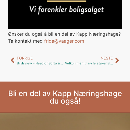
Ønsker du også å bli en del av Kapp Næringshage?
Ta kontakt med
frida@vaager.com
FORRIGE
NESTE
Birdsview – Head of Software Development blir ny leietaker fra 1. Oktober
Velkommen til ny leietaker Bluepaper AS
Bli en del av Kapp Næringshage
du også!