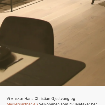
Vi ønsker Hans Christian Gjestvang og
MeglerPartner AS
velkommen som ny leietaker her