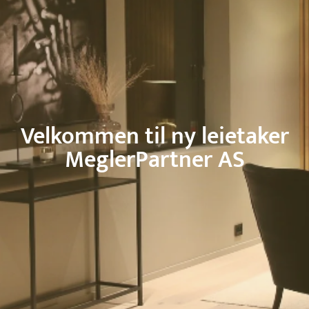
Velkommen til ny leietaker
MeglerPartner AS